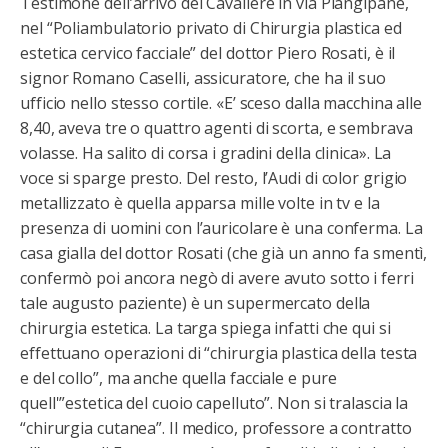
Testimone dell’arrivo del Cavaliere in via Piangipane,
nel “Poliambulatorio privato di Chirurgia plastica ed
estetica cervico facciale” del dottor Piero Rosati, è il
signor Romano Caselli, assicuratore, che ha il suo
ufficio nello stesso cortile. «E’ sceso dalla macchina alle
8,40, aveva tre o quattro agenti di scorta, e sembrava
volasse. Ha salito di corsa i gradini della clinica». La
voce si sparge presto. Del resto, l’Audi di color grigio
metallizzato è quella apparsa mille volte in tv e la
presenza di uomini con l’auricolare è una conferma. La
casa gialla del dottor Rosati (che già un anno fa smentì,
confermò poi ancora negò di avere avuto sotto i ferri
tale augusto paziente) è un supermercato della
chirurgia estetica. La targa spiega infatti che qui si
effettuano operazioni di “chirurgia plastica della testa
e del collo”, ma anche quella facciale e pure
quell'”estetica del cuoio capelluto”. Non si tralascia la
“chirurgia cutanea”. Il medico, professore a contratto