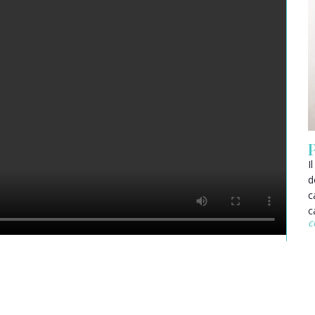
P
I
d
c
c
c