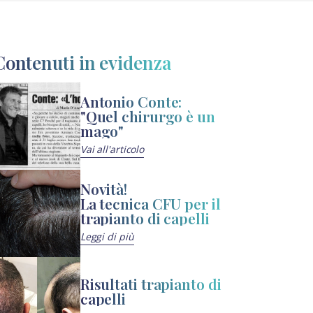
Contenuti in evidenza
Antonio Conte:
"Quel chirurgo è un
mago"
Vai all'articolo
Novità!
La tecnica CFU per il
trapianto di capelli
Leggi di più
Risultati trapianto di
capelli