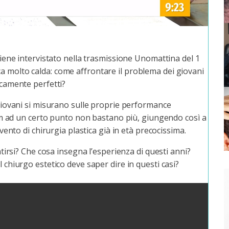
 viene intervistato nella trasmissione Unomattina del 1
a molto calda: come affrontare il problema dei giovani
icamente perfetti?
i giovani si misurano sulle proprie performance
gram ad un certo punto non bastano più, giungendo così a
rvento di chirurgia plastica già in età precocissima.
entirsi? Che cosa insegna l’esperienza di questi anni?
l chiurgo estetico deve saper dire in questi casi?