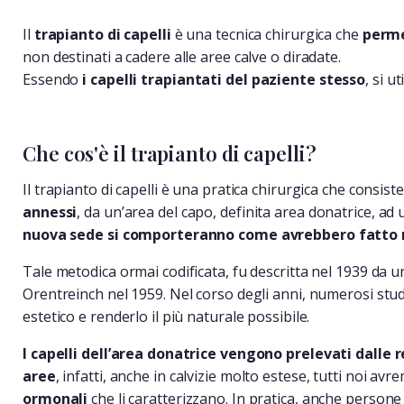
Il
trapianto di capelli
è una tecnica chirurgica che
permet
non destinati a cadere alle aree calve o diradate.
Essendo
i capelli trapiantati del paziente stesso
, si u
Che cos'è il trapianto di capelli?
Il trapianto di capelli è una pratica chirurgica che consist
annessi
, da un’area del capo, definita area donatrice, ad 
nuova sede si comporteranno come avrebbero fatto ne
Tale metodica ormai codificata, fu descritta nel 1939 da u
Orentreinch nel 1959. Nel corso degli anni, numerosi studi
estetico e renderlo il più naturale possibile.
I capelli dell’area donatrice vengono prelevati dalle 
aree
, infatti, anche in calvizie molto estese, tutti noi 
ormonali
che li caratterizzano. In pratica, anche persone 