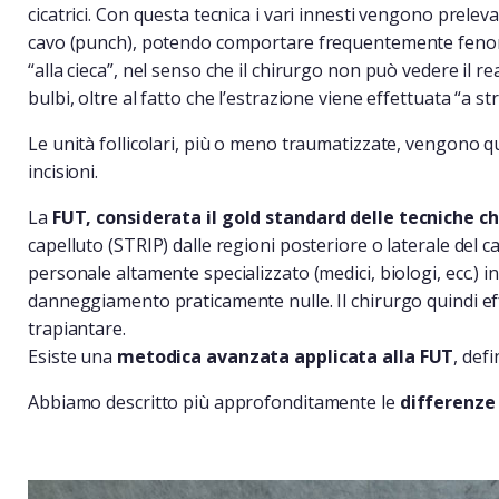
cicatrici. Con questa tecnica i vari innesti vengono prelevat
cavo (punch), potendo comportare frequentemente feno
“alla cieca”, nel senso che il chirurgo non può vedere il 
bulbi, oltre al fatto che l’estrazione viene effettuata “a 
Le unità follicolari, più o meno traumatizzate, vengono qu
incisioni.
La
FUT, considerata il gold standard delle tecniche c
capelluto (STRIP) dalle regioni posteriore o laterale del c
personale altamente specializzato (medici, biologi, ecc.) in u
danneggiamento praticamente nulle. Il chirurgo quindi effett
trapiantare.
Esiste una
metodica avanzata applicata alla FUT
, def
Abbiamo descritto più approfonditamente le
differenze 