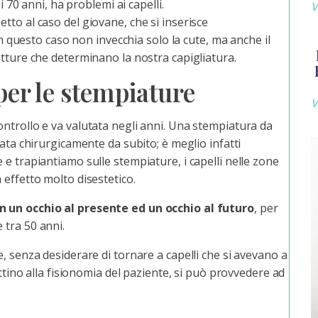
i 70 anni, ha problemi ai capelli.
V
to al caso del giovane, che si inserisce
In questo caso non invecchia solo la cute, ma anche il
utture che determinano la nostra capigliatura.
per le stempiature
V
ntrollo e va valutata negli anni. Una stempiatura da
ata chirurgicamente da subito; è meglio infatti
e trapiantiamo sulle stempiature, i capelli nelle zone
effetto molto disestetico.
n un occhio al presente ed un occhio al futuro
, per
 tra 50 anni.
, senza desiderare di tornare a capelli che si avevano a
attino alla fisionomia del paziente, si può provvedere ad