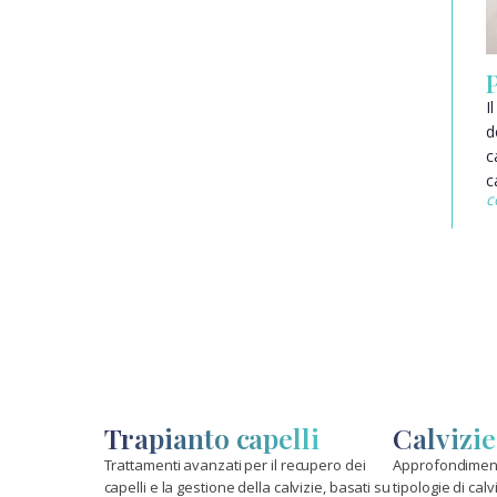
P
I
d
c
c
c
Trapianto capelli
Calvizie
Trattamenti avanzati per il recupero dei
Approfondiment
capelli e la gestione della calvizie, basati su
tipologie di calv